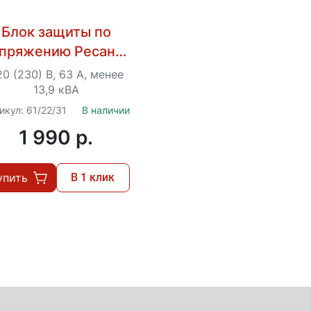
Блок защиты по
пряжению Ресанта
АЗМ-63АРД
0 (230) В, 63 А, менее
регулируемый (с
13,9 кВА
дисплеем)
икул: 61/22/31
В наличии
1 990 p.
упить
В 1 клик