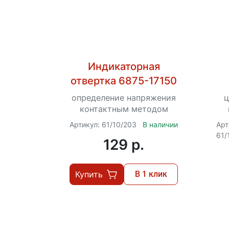
Индикаторная
отвертка 6875-17150
определение напряжения
ц
контактным методом
пе
Артикул: 61/10/203
В наличии
Арт
20
61/
129 p.
Купить
В 1 клик