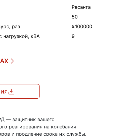
Ресанта
50
урс, раз
≥100000
 нагрузкой, кВА
9
ДАХ
ция
РД — защитник вашего
ого реагирования на колебания
оров и продление срока их службы.