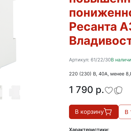
пониженн
Ресанта 
Владивос
Артикул:
61/22/30
В налич
220 (230) В, 40А, менее 8
1 790 p.
В 
В корзину
Характеристики: