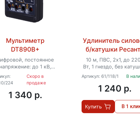
Мультиметр
Удлинитель силов
DT890B+
б/катушки Ресан
СУ-2х1-10/0 (IP4
ифровой, постоянное
10 м, ПВС, 2х1, до 22
напряжение: до 1 кВ,
Вт, 1 гнездо, без катуш
ременное: до 750 В, до
IP44
икул:
Скоро в
Артикул: 61/118/1
В нал
 А, до 200 МОм, до 20
10/224
продаже
1 240 p.
мкФ
1 340 p.
Купить
В 1 кли