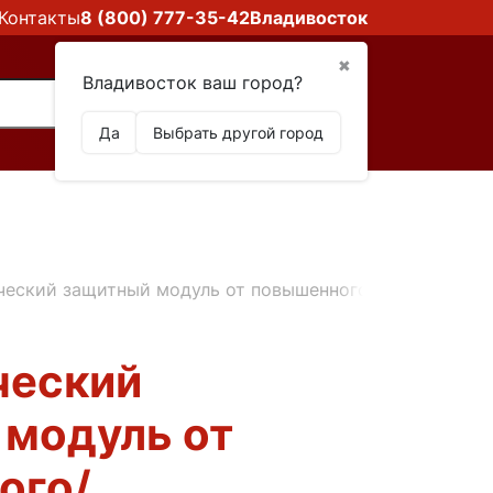
Контакты
8 (800) 777-35-42
Владивосток
✖
Владивосток ваш город?
Да
Выбрать другой город
ческий защитный модуль от повышенного/пониженного
ческий
модуль от
ого/