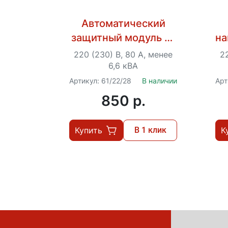
Автоматический
защитный модуль от
на
повышенного/
220 (230) В, 80 А, менее
22
пониженного
6,6 кВА
напряжения Ресанта
Артикул: 61/22/28
В наличии
Арт
АЗМ-40A
850 p.
Купить
В 1 клик
К