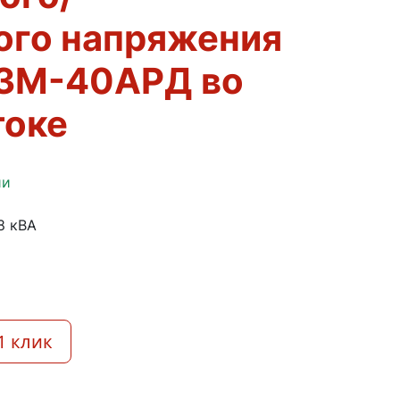
ого напряжения
АЗМ-40АРД во
токе
ии
,8 кВА
1 клик