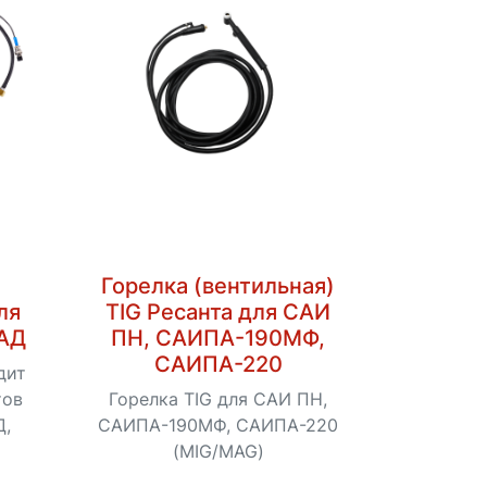
Горелка (вентильная)
ля
TIG Ресанта для САИ
-АД
ПН, САИПА-190МФ,
САИПА-220
дит
тов
Горелка TIG для САИ ПН,
Д,
САИПА-190МФ, САИПА-220
(MIG/MAG)