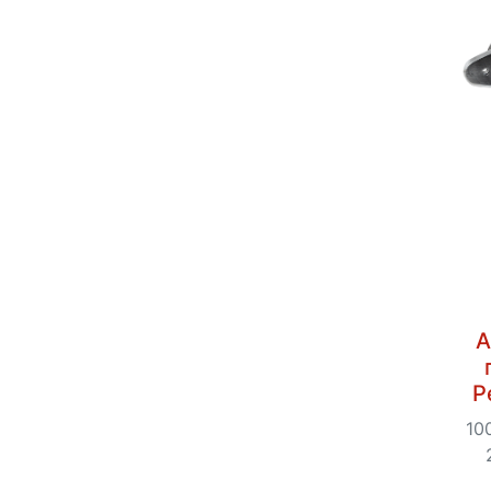
А
Р
10