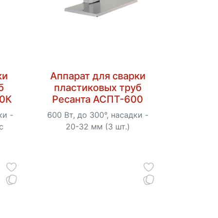
ки
Аппарат для сварки
б
пластиковых труб
00К
Ресанта АСПТ-600
ки -
600 Вт, до 300°, насадки -
с
20-32 мм (3 шт.)