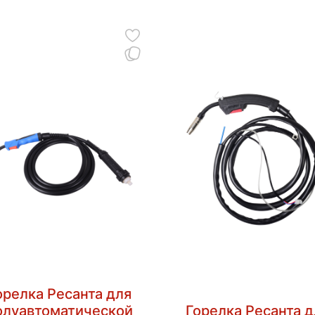
орелка Ресанта для
олуавтоматической
Горелка Ресанта д