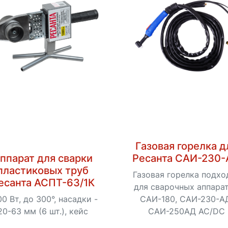
Газовая горелка д
ппарат для сварки
Ресанта САИ-230
пластиковых труб
Газовая горелка подхо
есанта АСПТ-63/1К
для сварочных аппара
00 Вт, до 300°, насадки -
САИ-180, САИ-230-А
20-63 мм (6 шт.), кейс
САИ-250АД АС/DC