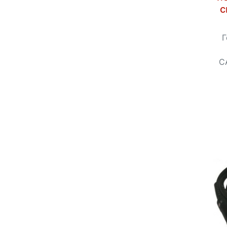
с
Г
С