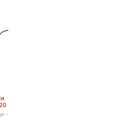
ки
220
уг -